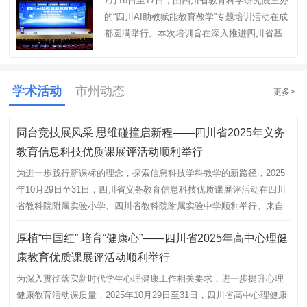
7月16日至17日，由四川省教育科学研究院主办
的“四川AI助教赋能教育教学”专题培训活动在成
根
都圆满举行。本次培训旨在深入推进四川省基
要
础教育“网链共享计划”，充分发挥四川AI助教在
阅
教育教学中的支撑作用。全省各…
如下
学术活动
市州动态
更多>
同台竞技展风采 思维碰撞启新程——四川省2025年义务
“
教育信息科技优质课展评活动顺利举行
康
为进一步践行新课标的理念，探索信息科技学科教学的新路径，2025
为
年10月29日至31日，四川省义务教育信息科技优质课展评活动在四川
日
省教科院附属实验小学、四川省教科院附属实验中学顺利举行。来自
工
全省各市（州）的46…
德
厚植“中国红” 培育“健康心”——四川省2025年高中心理健
南
康教育优质课展评活动顺利举行
为深入贯彻落实新时代学生心理健康工作相关要求，进一步提升心理
健康教育活动课质量，2025年10月29日至31日，四川省高中心理健康