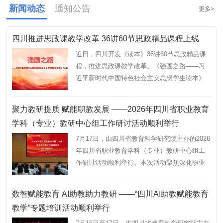
新闻动态
通知公告
更多>
四川推进思政课教学改革 36讲60节思政精品课程上线
四
事
近日，四川开发《读本》36讲60节思政精品课
程，推进思政课教学改革。《强国之路——习
各
近平新时代中国特色社会主义思想学生读本》
基
36讲 60 节全系列思政精品课程正式上线，师生
省
可通过四川中小学智慧教育平台观看学习…
模
聚力教研提质 赋能职教发展 ——2026年四川省职业教育
四
学科（专业）教研中心组工作研讨活动顺利举行
度
7月17日，由四川省教育科学研究院主办的2026
—
年四川省职业教育学科（专业）教研中心组工
各市
作研讨活动顺利举行。本次活动聚焦深化职业
研
教育教学改革，凝聚全省职教教研力量，旨在
教
推动职业教育实现高质量、数字化、内涵…
数智赋能教育 AI助教助力教研 ——“四川AI助教赋能教育
子
四
教学”专题培训活动顺利举行
公